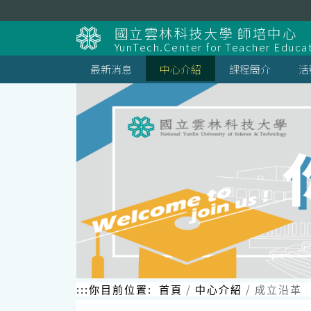
跳
到
國立雲林科技大學 師培中心
主
YunTech.Center for Teacher Educa
要
內
最新消息
中心介紹
課程簡介
活
容
區
塊
:::
你目前位置:
首頁
中心介紹
成立沿革