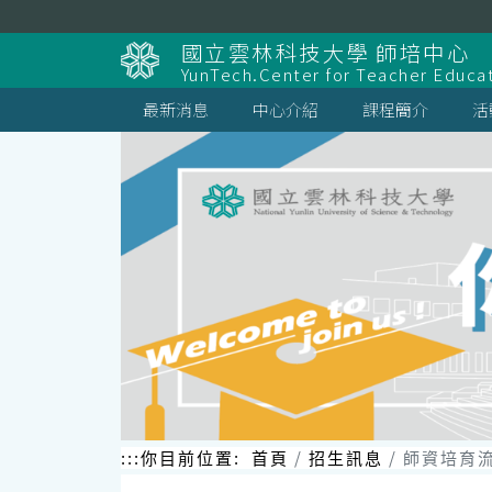
跳
到
國立雲林科技大學 師培中心
主
YunTech.Center for Teacher Educa
要
內
最新消息
中心介紹
課程簡介
活
容
區
塊
:::
你目前位置:
首頁
招生訊息
師資培育