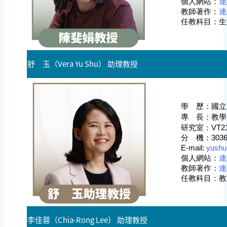
個人網站
：
連
教師著作
：
連
任教科目：生
舒 玉（Vera Yu Shu） 助理教授
學 歷：
國立
專 長：教學
研究室：
VT2
分 機：
303
E-mail:
yushu
個人網站
：
連
教師著作
：
連
任教科目：教
李佳蓉（Chia-Rong Lee） 助理教授