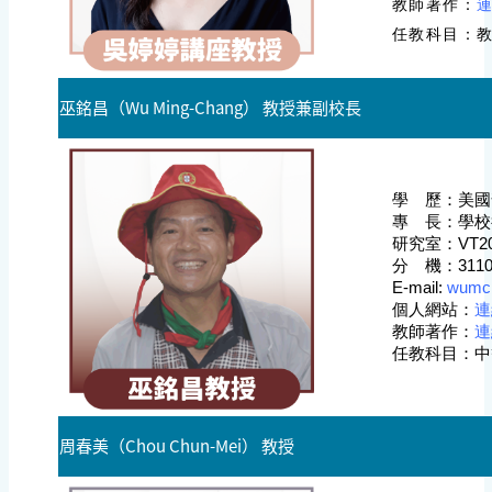
教師著作：
任教科目：
巫銘昌（Wu Ming-Chang） 教授兼副校長
學 歷：
美國
專 長：學校
研究室：VT2
分 機：
311
E-mail:
wumc@
個人網站
：
連
教師著作
：
連
任教科目：
中
周春美（Chou Chun-Mei） 教授