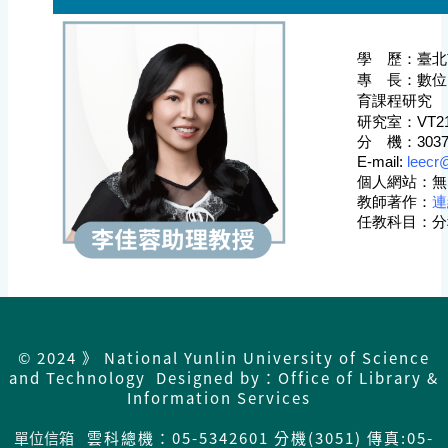
學 歷：
臺北
專 長：數位
育課程研究
研究室：
VT2
分 機：
303
E-mail:
leecr
個人網站
：無
教師著作
：
連
任教科目：分
© 2024 》 National Yunlin University of Science
and Technology Designed by：Office of Library &
Information Services
單位信箱
雲科總機：05-5342601 分機(3051) 傳真:05-