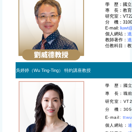
學 歷：
國立
專 長：教育
研究室：
VT2
分 機：
310
E-mail:
liuwt
個人網站
：
連
教師著作
：
連
任教科目：教
吳婷婷（Wu Ting-Ting） 特約講座教授
學 歷：國立
專 長：職
研究室：VT2
分 機：305
E-mail:
ttw
個人網站：