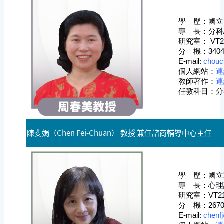
學 歷：
國立
專 長：分科
研究室：
VT2
分 機：
340
E-mail:
chouc
個人網站
：
連
教師著作
：
連
任教科目：分
陳斐娟（Chen Fei-Chuan） 教授 兼任諮商輔導中心主任
學 歷：
國立
專 長：心理
研究室：
VT2
分 機：
267
E-mail:
chenf